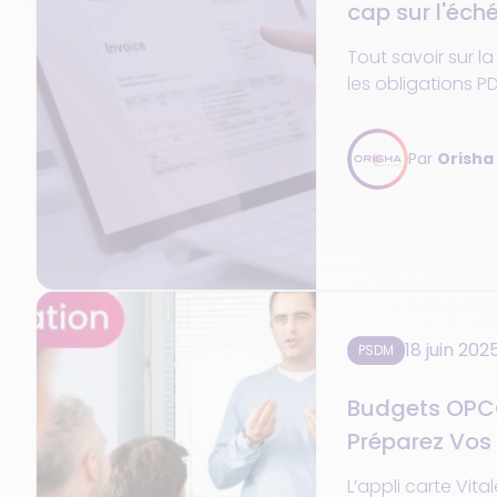
cap sur l'éch
septembre 2
Tout savoir sur la
les obligations 
réussir votre dém
PSDM.
Par
Orisha
18 juin 202
PSDM
Budgets OPCO
Préparez Vos 
Second Semes
L’appli carte Vital