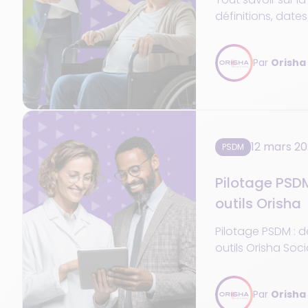
définitions, date
obligations et réf
pratique pour vo
Par
Orisha
12 mars 2
PSDM
Pilotage PSD
outils Orisha
Pilotage PSDM : 
outils Orisha Soci
PSAD/PSDM à suivr
décider avec des 
Par
Orisha