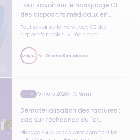
Tout savoir sur le marquage CE
des dispositifs médicaux en
2026
Tout savoir sur le marquage CE des
dispositifs médicaux : règlement
2017/745, étapes, risques et logiciel
d'aide Must G5 Cloud.
Par
Orisha Socialcare
19 mars 2026
9min
PSDM
Dématérialisation des factures :
cap sur l’échéance du 1er
septembre 2026
Pilotage PSDM : découvrez comment les
outils Orisha Socialcare aident les