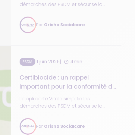
démarches des PSDM et sécurise la
facturation via QR Code et NFC. Déjà
disponible en 2024, généralisée en 2025.
Par
Orisha Socialcare
11 juin 2025
4min
PSDM
Certibiocide : un rappel
important pour la conformité de
vos services
L’appli carte Vitale simplifie les
démarches des PSDM et sécurise la
facturation via QR Code et NFC. Déjà
disponible en 2024, généralisée en 2025.
Par
Orisha Socialcare