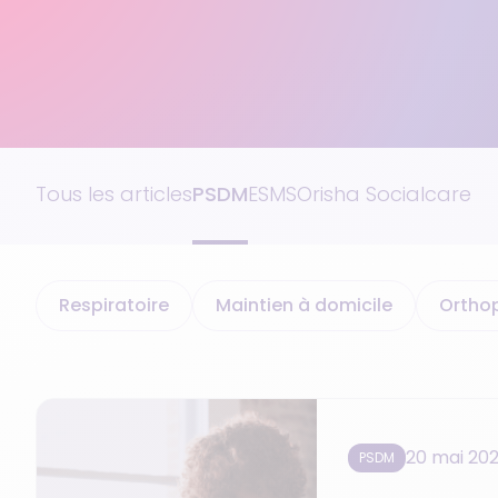
Logiciel AHI
Tous les articles
PSDM
ESMS
Orisha Socialcare
Respiratoire
Maintien à domicile
Ortho
20 mai 20
PSDM