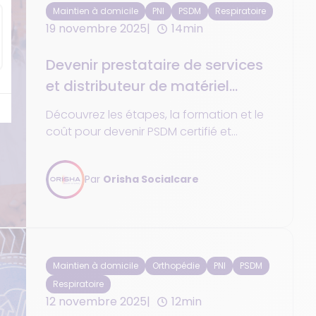
Maintien à domicile
PNI
PSDM
Respiratoire
19 novembre 2025
14min
Devenir prestataire de services
et distributeur de matériel
(PSDM) ?
Découvrez les étapes, la formation et le
coût pour devenir PSDM certifié et
exercer en toute conformité en 2025.
Par
Orisha Socialcare
Maintien à domicile
Orthopédie
PNI
PSDM
Respiratoire
12 novembre 2025
12min