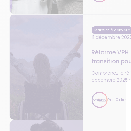
Maintien à domicile
11 décembre 202
Réforme VPH 
transition pou
VPH fauteuil 
Comprenez la réf
décembre 2025 :
transition, classi
roulants, rembou
Par
Orisha
accompagnement
PSAD.