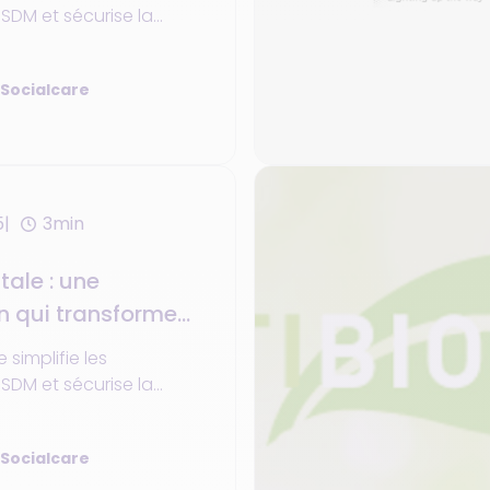
DM et sécurise la
R Code et NFC. Déjà
4, généralisée en 2025.
 Socialcare
5
3min
tale : une
n qui transforme
e simplifie les
DM et sécurise la
R Code et NFC. Déjà
4, généralisée en 2025.
 Socialcare