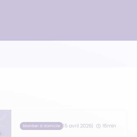
• Suivi des plaies imagées
• Dépôt de chimiothérapie
15 avril 2026
16min
Maintien à domicile