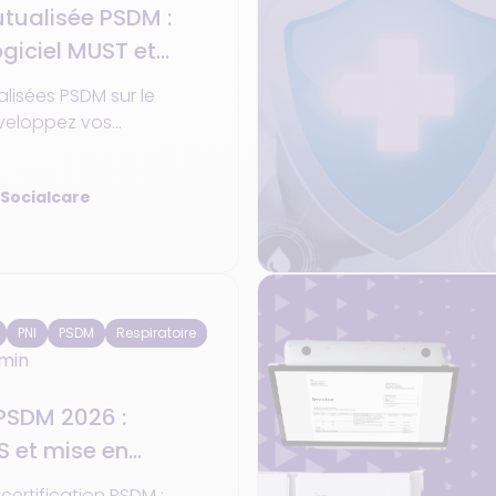
tualisée PSDM :
ogiciel MUST et
icacité
lisées PSDM sur le
éveloppez vos
er, optimisez vos
nez en efficacité.
 Socialcare
PNI
PSDM
Respiratoire
min
 PSDM 2026 :
AS et mise en
 certification PSDM :