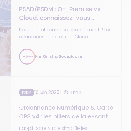
PSAD/PSDM : On-Premise vs
Cloud, connaissez-vous
vraiment la différence ?
Pourquoi affronter ce changement ? Les
avantages concrets du Cloud
Par
Orisha Socialcare
18 juin 2025
4min
PSDM
Ordonnance Numérique & Carte
CPS v4 : les piliers de la e-santé
de demain pour les PSAD/PSDM
L’appli carte Vitale simplifie les