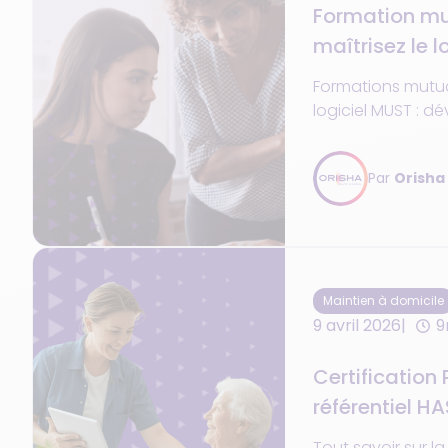
Formation mu
maîtrisez le l
gagnez en eff
Formations mutua
logiciel MUST : d
compétences méti
processus et gag
Par
Orisha
Maintien à domicile
9 avril 2026
9
Certification
référentiel H
conformité
Tout savoir sur la