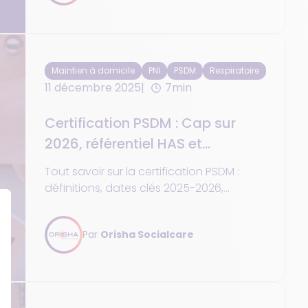
Maintien à domicile
PNI
PSDM
Respiratoire
11 décembre 2025
7min
Certification PSDM : Cap sur
2026, référentiel HAS et
nouvelles obligations
Tout savoir sur la certification PSDM :
définitions, dates clés 2025-2026,
obligations et référentiel HAS. Guide
pratique pour votre conformité.
Par
Orisha Socialcare