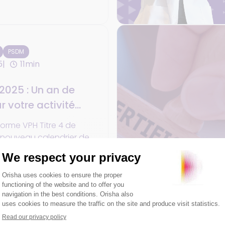
PSDM
5
11min
2025 : Un an de
r votre activité
roulant
orme VPH Titre 4 de
 nouveau calendrier de
fications des fauteuils
rsements et
 Socialcare
 complet pour les