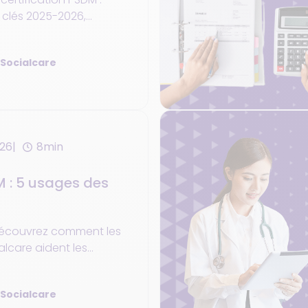
s clés 2025-2026,
érentiel HAS. Guide
tre conformité.
 Socialcare
026
8min
M : 5 usages des
découvrez comment les
alcare aident les
e leur activité et
indicateurs clés.
 Socialcare