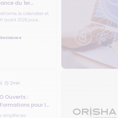
éance du 1er
026
 réforme, le calendrier et
PDP avant 2026 pour
atérialisation de facture
 Socialcare
5
2min
 Ouverts :
Formations pour le
tre 2025 !
e simplifie les