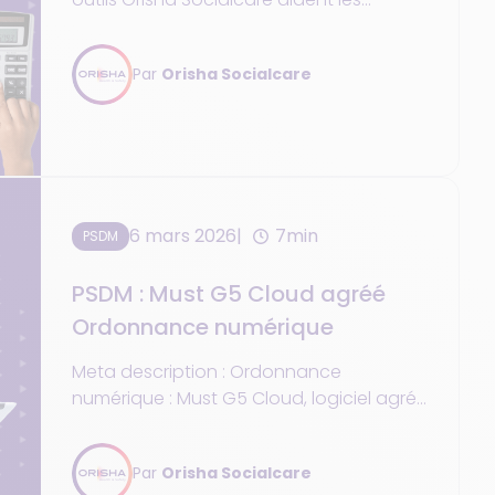
PSAD/PSDM à suivre leur activité et
décider avec des indicateurs clés.
Par
Orisha Socialcare
6 mars 2026
7min
PSDM
PSDM : Must G5 Cloud agréé
Ordonnance numérique
Meta description : Ordonnance
numérique : Must G5 Cloud, logiciel agréé
SESAM-Vitale, simplifie la prise en charge
et la facturation des PSDM.
Par
Orisha Socialcare