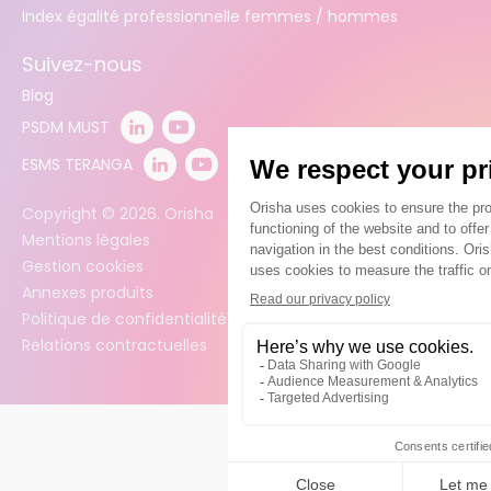
Index égalité professionnelle femmes / hommes
Suivez-nous
Blog
PSDM MUST
ESMS TERANGA
Copyright ©
2026
. Orisha
Mentions légales
Gestion cookies
Annexes produits
Politique de confidentialité des données
Relations contractuelles