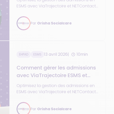
ESMS avec ViaTrajectoire et NETContact.
Centralisez les dossiers, automatisez les
échanges avec la MDPH et suivez
Par
Orisha Socialcare
chaque demande en temps réel.
Réduisez les ressaisies, améliorez la
coordination et sécurisez vos données
grâce à une solution conforme au Ségur
du numérique, dédiée au médico-social.
13 avril 2026
10min
EHPAD
ESMS
Comment gérer les admissions
avec ViaTrajectoire ESMS et
NETContact ?
Optimisez la gestion des admissions en
ESMS avec ViaTrajectoire et NETContact.
Centralisez les dossiers, automatisez les
échanges avec la MDPH et suivez
Par
Orisha Socialcare
chaque demande en temps réel.