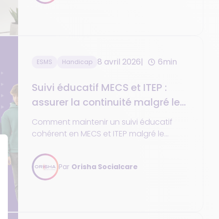
Réduisez les ressaisies, améliorez la
coordination et sécurisez vos données
grâce à une solution conforme au Ségur
du numérique, dédiée au médico-social.
8 avril 2026
6min
ESMS
Handicap
Suivi éducatif MECS et ITEP :
assurer la continuité malgré le
turnover
Comment maintenir un suivi éducatif
cohérent en MECS et ITEP malgré le
turnover ? Enjeux, risques et solution DUI
pour garantir la continuité.
Par
Orisha Socialcare