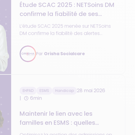
Étude SCAC 2025 : NETSoins DM
confirme la fiabilité de ses
alertes médicamenteuses en
L’étude SCAC 2025 menée sur NETSoins
conditions réelles
DM confirme la fiabilité des alertes
médicamenteuses avec 96,5 % d’alertes
jugées pertinentes.
Par
Orisha Socialcare
28 mai 2026
EHPAD
ESMS
Handicap
6min
Maintenir le lien avec les
familles en ESMS : quelles
solutions numériques ?
Optimisez la gestion des admissions en