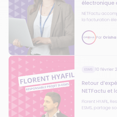
électronique 
ESMS
NETFactu accomp
la facturation él
en 2026 : conform
anticipation régl
Par
Orisha
10 février 
ESMS
Retour d’expé
NETFactu et la
Fiabilité, er
Florent HYAFIL, Re
temps
ESMS, partage so
sur la Suite Logici