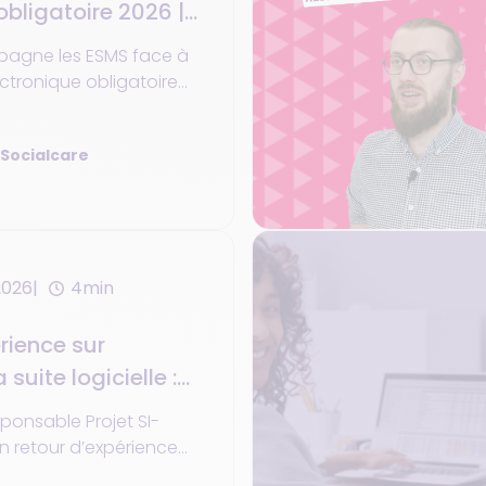
obligatoire 2026 |
agne les ESMS face à
ectronique obligatoire
ité, automatisation et
ementaire.
 Socialcare
2026
4min
rience sur
 suite logicielle :
gonomie et gain de
sponsable Projet SI-
n retour d’expérience
elle Socialcare,