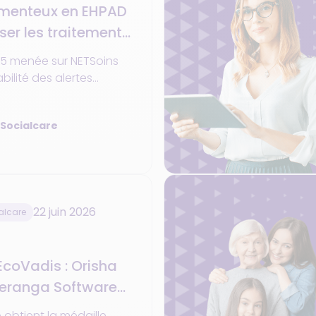
menteux en EHPAD
iser les traitements
s
5 menée sur NETSoins
bilité des alertes
 avec 96,5 % d’alertes
s.
 Socialcare
22 juin 2026
alcare
 EcoVadis : Orisha
Teranga Software)
pour son
 obtient la médaille