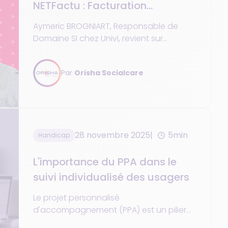
NETFactu : Facturation
simplifiée et données sécurisées
Aymeric BROGNIART, Responsable de
Domaine SI chez Univi, revient sur
l’utilisation de NETFactu : une solution
reconnue pour sa simplicité, sa fiabilité et
Par
Orisha Socialcare
le gain de temps apporté à la
facturation.
28 novembre 2025
5min
Handicap
L'importance du PPA dans le
suivi individualisé des usagers
Le projet personnalisé
d'accompagnement (PPA) est un pilier
des établissements et services médico-