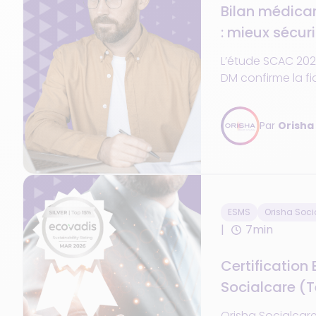
Bilan médica
: mieux sécur
avec NETSoin
L’étude SCAC 202
DM confirme la fia
médicamenteuses
jugées pertinente
Par
Orisha
ESMS
Orisha Soci
7min
Certification
Socialcare (
récompensé 
Orisha Socialcare