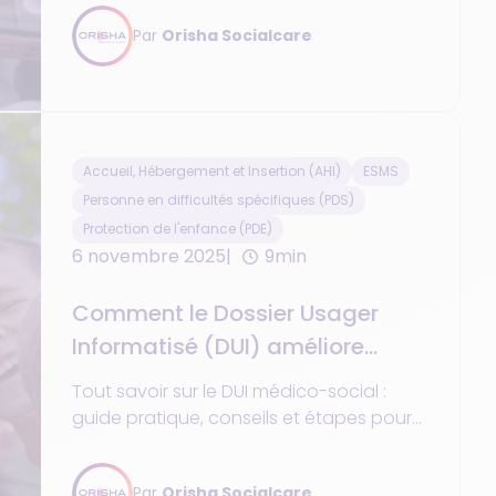
sociaux (ESMS).
Par
Orisha Socialcare
Accueil, Hébergement et Insertion (AHI)
ESMS
Personne en difficultés spécifiques (PDS)
Protection de l'enfance (PDE)
6 novembre 2025
9min
Comment le Dossier Usager
Informatisé (DUI) améliore
l’accompagnement dans les
Tout savoir sur le DUI médico-social :
structures PDE, PDS et AHI ?
guide pratique, conseils et étapes pour
réussir sa mise en place dans vos
structures.
Par
Orisha Socialcare