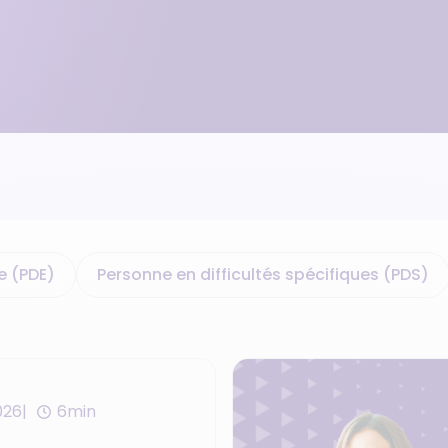
• PRM
Formation ESMS
• API intégration
• Campagne SMS
• Marque Pro-PS
e (PDE)
Personne en difficultés spécifiques (PDS)
2026
6min