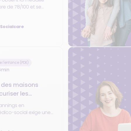
RSE
ore de 78/100 et se
e top 7 % des
ées (93ᵉ percentile). Une
 Socialcare
ui reflète une
e, au service des
médico-sociaux et des
e santé.
e l'enfance (PDE)
6min
n des maisons
curiser les
 suivi
lannings en
dico-social exige une
oureuse. NETPlanning
en centralisant les