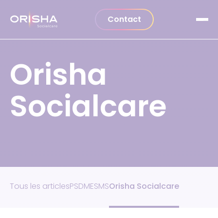
Aller au contenu
Contact
Orisha
Socialcare
Tous les articles
PSDM
ESMS
Orisha Socialcare