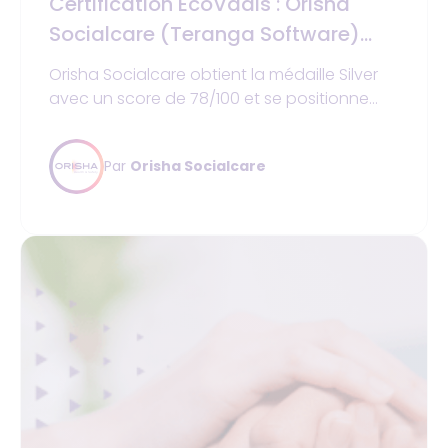
Certification EcoVadis : Orisha
Socialcare (Teranga Software)
récompensé pour son
Orisha Socialcare obtient la médaille Silver
engagement RSE
avec un score de 78/100 et se positionne
dans le top 7 % des entreprises évaluées
(93ᵉ percentile). Une reconnaissance qui
Par
Orisha Socialcare
reflète une démarche concrète, au service
des établissements médico-sociaux et des
professionnels de santé.