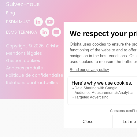
Suivez-nous
Blog
PSDM MUST
ESMS TERANGA
Copyright ©
2026
. Orisha
Mentions légales
Gestion cookies
Annexes produits
Politique de confidentialité des données
Relations contractuelles