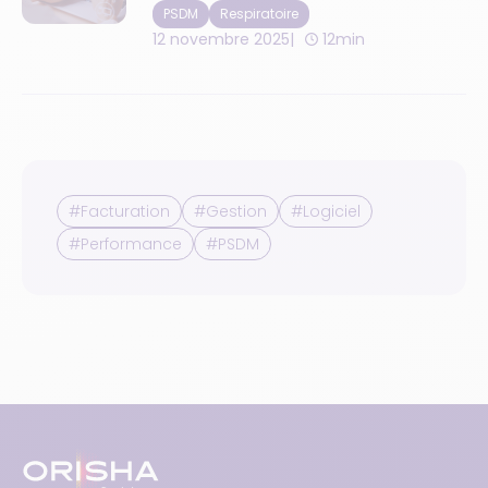
PSDM
Respiratoire
12 novembre 2025
12min
#Facturation
#Gestion
#Logiciel
#Performance
#PSDM