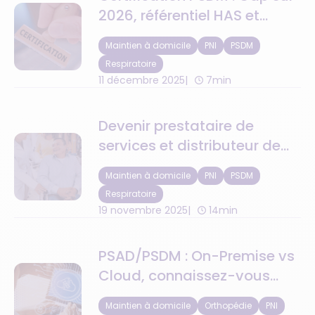
2026, référentiel HAS et
nouvelles obligations
Maintien à domicile
PNI
PSDM
Respiratoire
11 décembre 2025
7min
Devenir prestataire de
services et distributeur de
matériel (PSDM) ?
Maintien à domicile
PNI
PSDM
Respiratoire
19 novembre 2025
14min
PSAD/PSDM : On-Premise vs
Cloud, connaissez-vous
vraiment la différence ?
Maintien à domicile
Orthopédie
PNI