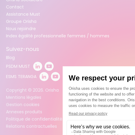
Contact
Assistance Must
Groupe Orisha
Nous rejoindre
Index égalité professionnelle femmes / hommes
Suivez-nous
Blog
PSDM MUST
ESMS TERANGA
Copyright ©
2026
. Orisha
Mentions légales
Gestion cookies
Annexes produits
Politique de confidentialité des données
Relations contractuelles