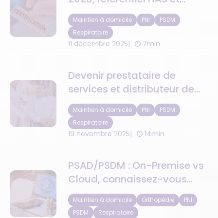
nouvelles obligations
Maintien à domicile
PNI
PSDM
Respiratoire
11 décembre 2025
7min
Devenir prestataire de
services et distributeur de
matériel (PSDM) ?
Maintien à domicile
PNI
PSDM
Respiratoire
19 novembre 2025
14min
PSAD/PSDM : On-Premise vs
Cloud, connaissez-vous
vraiment la différence ?
Maintien à domicile
Orthopédie
PNI
PSDM
Respiratoire