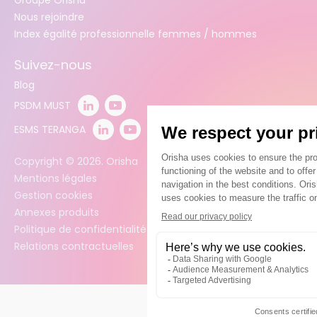
Nous rejoindre
Index égalité professionnelle femmes / hommes
Suivez-nous
Blog
PSDM MUST
ESMS TERANGA
Copyright ©
2026
. Orisha
Mentions légales
Gestion cookies
Annexes produits
Politique de confidentialité des données
Relations contractuelles