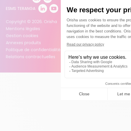
ESMS TERANGA
Copyright ©
2026
. Orisha
Mentions légales
Gestion cookies
Annexes produits
Politique de confidentialité des données
Relations contractuelles