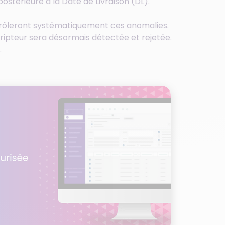
stérieure à la Date de Livraison (DL).
ntrôleront systématiquement ces anomalies.
cripteur sera désormais détectée et rejetée.
.