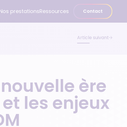
Nos prestations
Ressources
Contact
Article suivant
Logiciel pour la PNI
Groupe Orisha
MUST Q2 ‭→
Orisha
• Protocoles de soins
Nous rejoindre
 nouvelle ère
• Facturation SESAM-Vitale
• Must Q2 Connect
 et les enjeux
• Outils de pilotage
SDM
• CRM