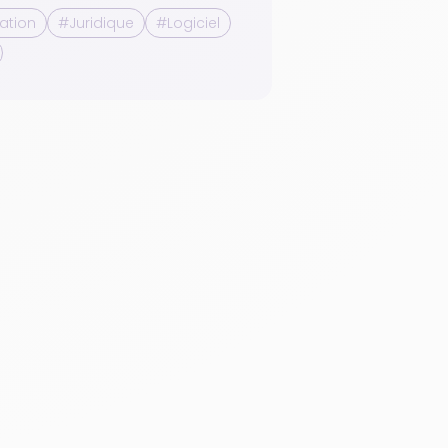
ation
#Juridique
#Logiciel