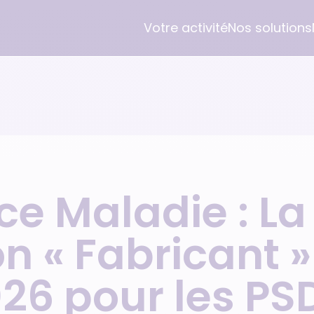
Votre activité
Nos solutions
PSDM / PSAD
Logiciel pour PSDM
Prestations PSDM
À propos
Maintien à domicile
MUST G5 CLOUD ‭→
Diagnostic et Audit
Orisha Socialcare
Respiratoire
• Basculer sur G5 Cloud
Gestion de projet
Nos références
e Maladie : La
Orthopédie
• Applications mobiles
Formation Catalogue PSDM
Témoignage client
PNI
• Facturation SESAM-Vitale
Formation mutualisée PSDM
Nos certifications
n « Fabricant »
• Dématérialisation
Nos partenaires
Prestations ESMS
26 pour les P
• Outils de pilotage
Gestion de projet