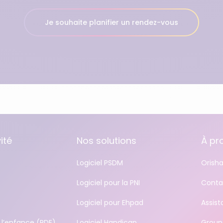
Je souhaite planifier un rendez-vous
ité
Nos solutions
À pr
Logiciel PSDM
Orisha
Logiciel pour la PNI
Conta
Logiciel pour Ehpad
Assis
 l’enfance (PDE)
Logiciel Handicap
Group