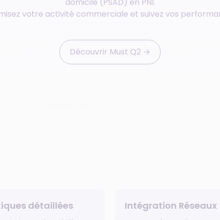
• PRM
domicile (PSAD) en PNI.
misez votre activité commerciale et suivez vos performa
Formation ESMS
• API intégration
• Campagne SMS
Découvrir Must Q2 ‭→
• Marque Pro-PS
tiques détaillées
Intégration Réseaux