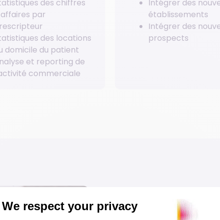
tatistiques des chiffres
Intégrer des nouv
’affaires par
établissements
rescripteur
Intégrer des nouv
tatistiques des locations
prospects
u domicile du patient
nalyse et reporting de
’activité commerciale