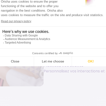
De multiples ava
Gagnez en efficacité
Centralisez vos données, optimis
vos objectifs de vente.
Pilotez votre activité
Analysez vos performances grâce
rapports précis.
Fidélisez vos clients
Personnalisez vos interactions et