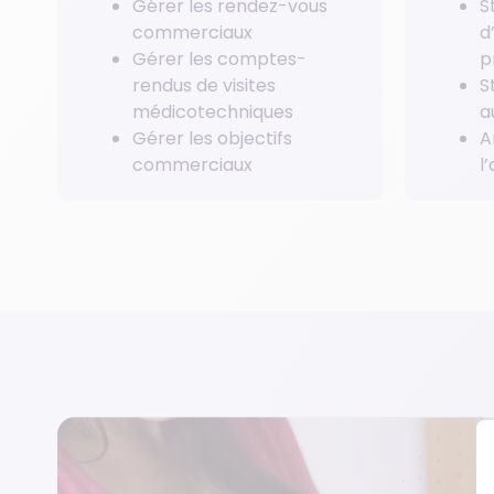
Gérer les rendez-vous
S
commerciaux
d
Gérer les comptes-
p
rendus de visites
S
médicotechniques
a
Gérer les objectifs
A
commerciaux
l