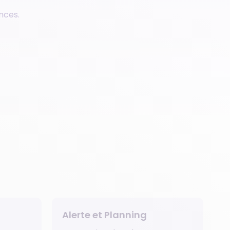
• Suivi des plaies imagées
nces.
• Dépôt de chimiothérapie
Alerte et Planning