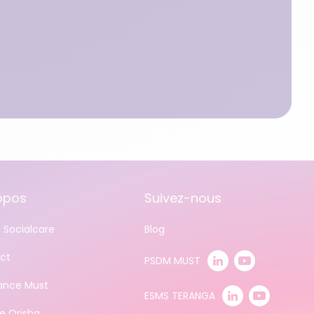
opos
Suivez-nous
 Socialcare
Blog
ct
PSDM MUST
tance Must
ESMS TERANGA
e Orisha