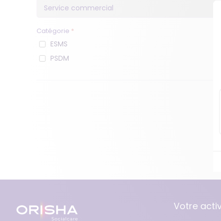
Logiciel AHI
Catégorie
*
ESMS
PSDM
Votre activ