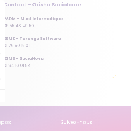
• Suivi des plaies imagées
Contact – Orisha Socialcare
• Dépôt de chimiothérapie
PSDM – Must Informatique
05 55 48 49 50
ESMS –
Teranga Software
01 76 50 15 01
ESMS –
SociaNova
01 84 16 01 84
opos
Suivez-nous