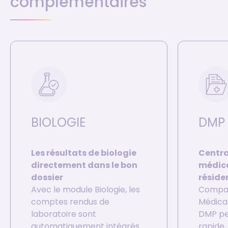
complémentaires
BIOLOGIE
DMP
Les résultats de biologie
Centra
directement dans le bon
médica
dossier
réside
Avec le module Biologie, les
Compat
comptes rendus de
Médical
laboratoire sont
DMP pe
automatiquement intégrés
rapide,