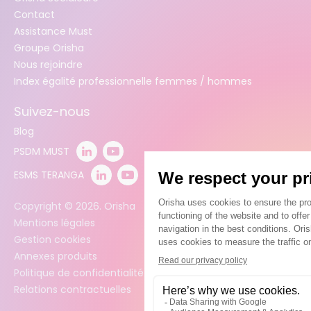
Contact
Assistance Must
Groupe Orisha
Nous rejoindre
Index égalité professionnelle femmes / hommes
Suivez-nous
Blog
PSDM MUST
ESMS TERANGA
Copyright ©
2026
. Orisha
Mentions légales
Gestion cookies
Annexes produits
Politique de confidentialité des données
Relations contractuelles