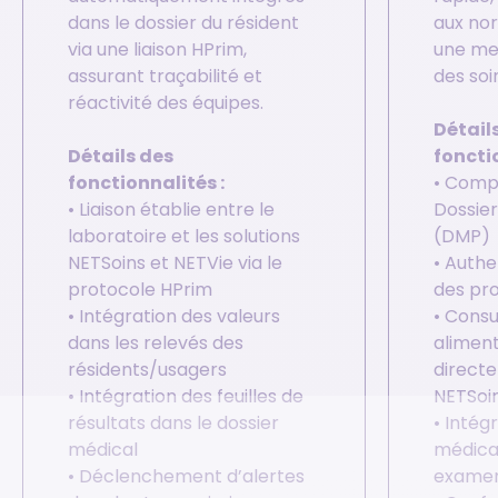
dans le dossier du résident
aux no
via une liaison HPrim,
une mei
assurant traçabilité et
des soi
réactivité des équipes.
Détail
Détails des
foncti
fonctionnalités :
• Compa
• Liaison établie entre le
Dossie
laboratoire et les solutions
(DMP)
NETSoins et NETVie via le
• Authe
protocole HPrim
des pro
• Intégration des valeurs
• Consu
dans les relevés des
alimen
résidents/usagers
direct
• Intégration des feuilles de
NETSoi
résultats dans le dossier
• Inté
médical
médica
• Déclenchement d’alertes
examen