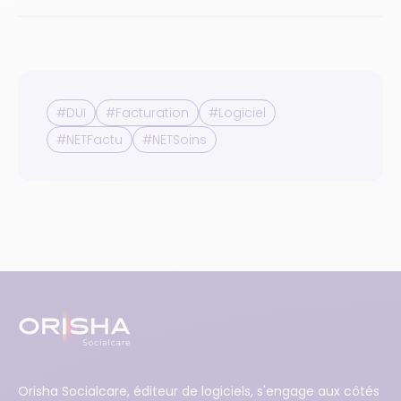
#DUI
#Facturation
#Logiciel
#NETFactu
#NETSoins
Orisha Socialcare, éditeur de logiciels, s'engage aux côtés