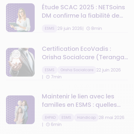
Étude SCAC 2025 : NETSoins
DM confirme la fiabilité de
ses alertes
29 juin 2026
8min
ESMS
médicamenteuses en
conditions réelles
Certification EcoVadis :
Orisha Socialcare (Teranga
Software) récompensé pour
22 juin 2026
ESMS
Orisha Socialcare
son engagement RSE
7min
Maintenir le lien avec les
familles en ESMS : quelles
solutions numériques ?
28 mai 2026
EHPAD
ESMS
Handicap
6min