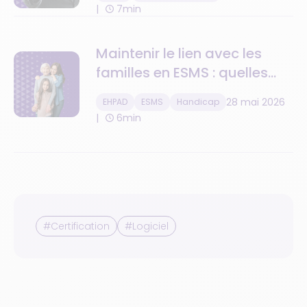
son engagement RSE
7min
Maintenir le lien avec les
familles en ESMS : quelles
solutions numériques ?
28 mai 2026
EHPAD
ESMS
Handicap
6min
#Certification
#Logiciel