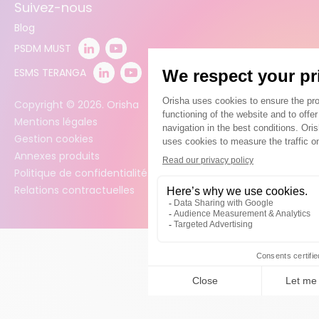
Suivez-nous
Blog
PSDM MUST
ESMS TERANGA
Copyright ©
2026
. Orisha
Mentions légales
Gestion cookies
Annexes produits
Politique de confidentialité des données
Relations contractuelles