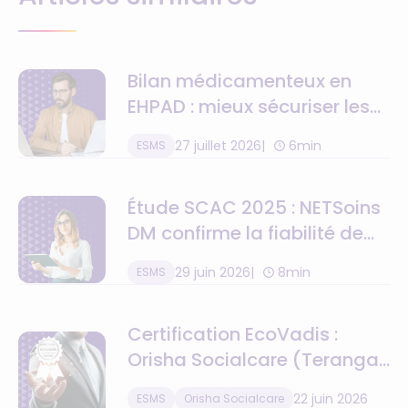
Bilan médicamenteux en
EHPAD : mieux sécuriser les
traitements avec NETSoins
27 juillet 2026
6min
ESMS
Étude SCAC 2025 : NETSoins
DM confirme la fiabilité de
ses alertes
29 juin 2026
8min
ESMS
médicamenteuses en
conditions réelles
Certification EcoVadis :
Orisha Socialcare (Teranga
Software) récompensé pour
22 juin 2026
ESMS
Orisha Socialcare