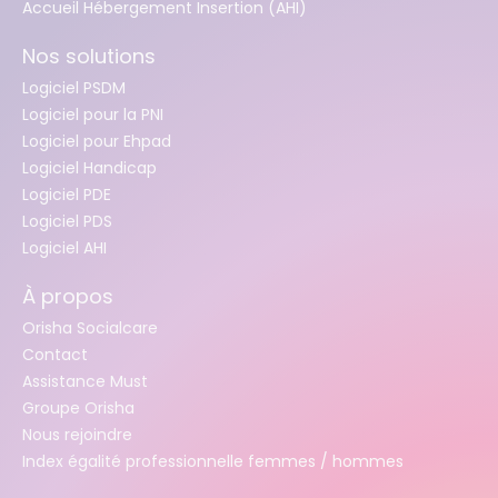
Accueil Hébergement Insertion (AHI)
Nos solutions
Logiciel PSDM
Logiciel pour la PNI
Logiciel pour Ehpad
Logiciel Handicap
Logiciel PDE
Logiciel PDS
Logiciel AHI
À propos
Orisha Socialcare
Contact
Assistance Must
Groupe Orisha
Nous rejoindre
Index égalité professionnelle femmes / hommes