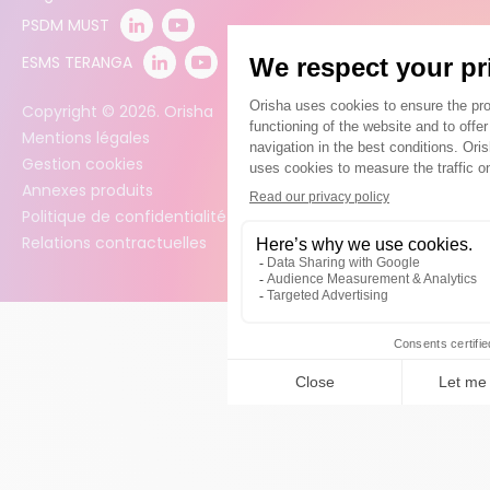
PSDM MUST
ESMS TERANGA
Copyright ©
2026
. Orisha
Mentions légales
Gestion cookies
Annexes produits
Politique de confidentialité des données
Relations contractuelles