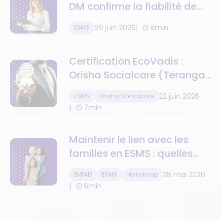
DM confirme la fiabilité de
ses alertes
29 juin 2026
8min
ESMS
médicamenteuses en
conditions réelles
Certification EcoVadis :
Orisha Socialcare (Teranga
Software) récompensé pour
22 juin 2026
ESMS
Orisha Socialcare
son engagement RSE
7min
Maintenir le lien avec les
familles en ESMS : quelles
solutions numériques ?
28 mai 2026
EHPAD
ESMS
Handicap
6min