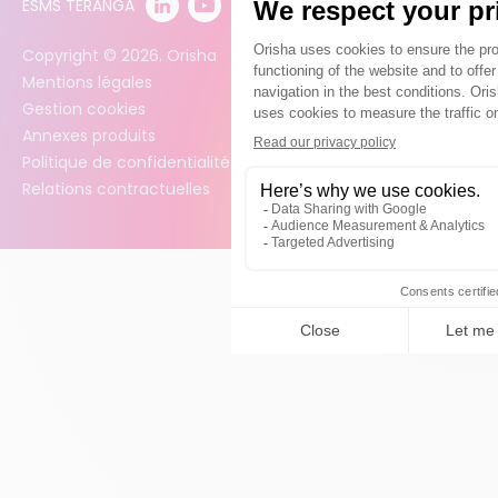
ESMS TERANGA
Copyright ©
2026
. Orisha
Mentions légales
Gestion cookies
Annexes produits
Politique de confidentialité des données
Relations contractuelles