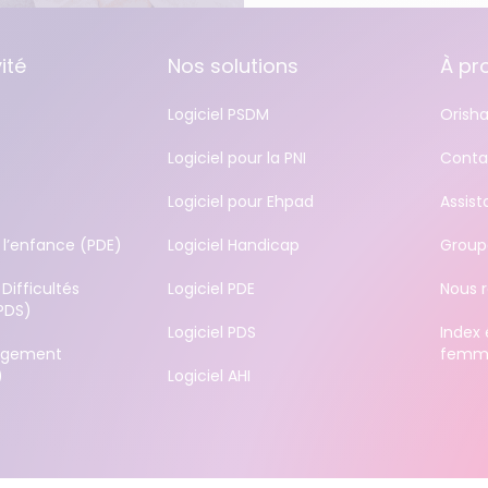
ité
Nos solutions
À pr
Logiciel PSDM
Orisha
Logiciel pour la PNI
Conta
Logiciel pour Ehpad
Assis
 l’enfance (PDE)
Logiciel Handicap
Group
Difficultés
Logiciel PDE
Nous r
PDS)
Logiciel PDS
Index 
ergement
femm
)
Logiciel AHI