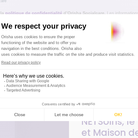
NETSoins, le
et Maison de