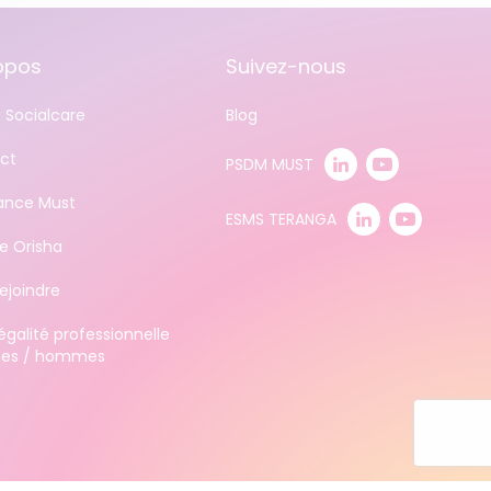
opos
Suivez-nous
 Socialcare
Blog
ct
PSDM MUST
tance Must
ESMS TERANGA
e Orisha
ejoindre
égalité professionnelle
es / hommes