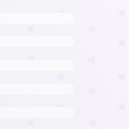
• Suivi des plaies imagées
• Dépôt de chimiothérapie