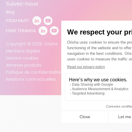
Suivez-nous
Blog
PSDM MUST
ESMS TERANGA
Copyright ©
2026
. Orisha
Mentions légales
Gestion cookies
Annexes produits
Politique de confidentialité des données
Relations contractuelles