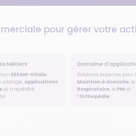
mmerciale pour gérer votre ac
s Métiers
Domaine d'applicati
ation
SESAM-Vitale
,
Solutions expertes pour 
e pilotage,
applications
Maintien à domicile
, le
s
et traçabilité
Respiratoire
, la
PNI
et
te.
l’
Orthopédie
.