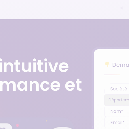
intuitive
Deman
ormance et