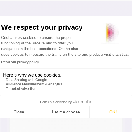
 clients en parlent mieux que 
« Avec Must G5 Cloud, nous avons enfin trouvé
une solution qui combine simplicité,
efficacité et sérénité. Nous la recommandons à
100 % à toute entreprise cherchant à
optimiser son fonctionnement et à sécuriser
son activité. »