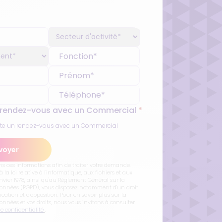
 rendez-vous avec un Commercial
*
ite un rendez-vous avec un Commercial
voyer
ns ces informations afin de traiter votre demande.
a loi relative à l'informatique, aux fichiers et aux
anvier 1978, ainsi qu'au Règlement Général sur la
Données (RGPD), vous disposez notamment d'un droit
fication et d'opposition. Pour en savoir plus sur la
onnées et vos droits, nous vous invitons à consulter
de confidentialité
.