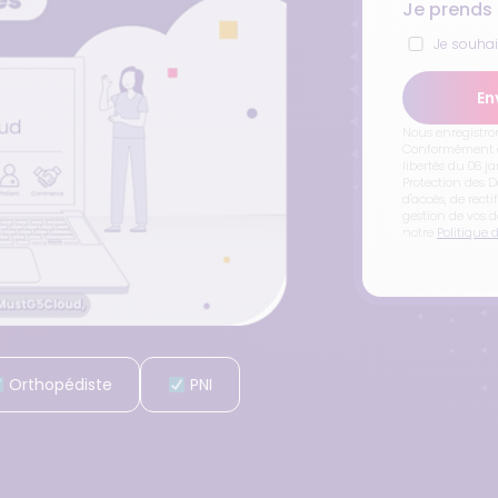
Je prends
Je souha
En
Nous enregistro
Conformément à l
libertés du 06 j
Protection des 
d'accès, de recti
gestion de vos d
notre
Politique 
Orthopédiste
PNI