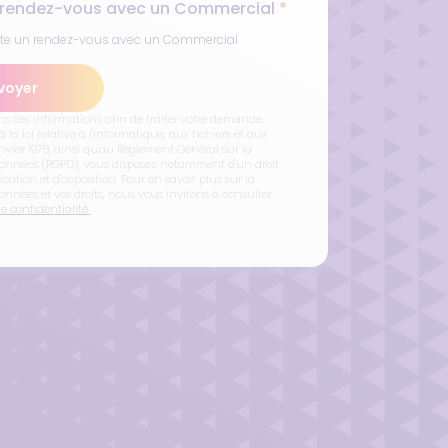
 rendez-vous avec un Commercial
*
ite un rendez-vous avec un Commercial
voyer
ns ces informations afin de traiter votre demande.
a loi relative à l'informatique, aux fichiers et aux
anvier 1978, ainsi qu'au Règlement Général sur la
Données (RGPD), vous disposez notamment d'un droit
fication et d'opposition. Pour en savoir plus sur la
onnées et vos droits, nous vous invitons à consulter
de confidentialité
.