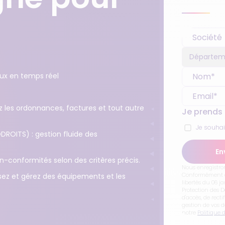
aux en temps réel
z les ordonnances, factures et tout autre
Je prends
Je souha
ROITS) : gestion fluide des
En
n-conformités selon des critères précis.
Nous enregistro
Conformément à l
sez et gérez des équipements et les
libertés du 06 j
Protection des 
d'accès, de recti
gestion de vos d
notre
Politique 